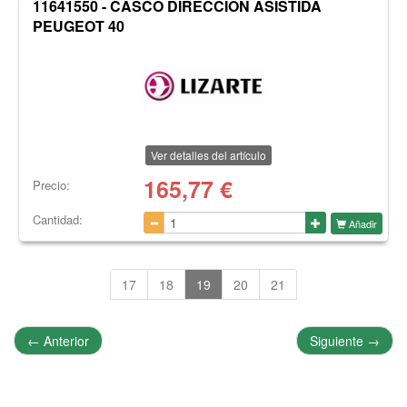
11641550 - CASCO DIRECCION ASISTIDA
PEUGEOT 40
Ver detalles del artículo
165,77
€
Precio:
Cantidad:
Añadir
17
18
19
20
21
←
Anterior
Siguiente
→