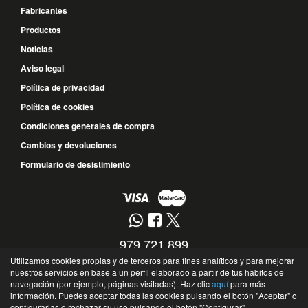
Fabricantes
Productos
Noticias
Aviso legal
Política de privacidad
Política de cookies
Condiciones generales de compra
Cambios y devoluciones
Formulario de desistimiento
979 721 899
Utilizamos cookies propias y de terceros para fines analíticos y para mejorar
677 572 017
nuestros servicios en base a un perfil elaborado a partir de tus hábitos de
navegación (por ejemplo, páginas visitadas). Haz clic
aquí
para más
Calle Guipúzcoa, 10 - 34004 - Palencia - Palencia - España
información. Puedes aceptar todas las cookies pulsando el botón "Aceptar" o
©
Soto Recambios
- 2026 -
Tienda online de recambios de Gira
configurarlas o rechazar su uso pulsando el botón "Configurar".