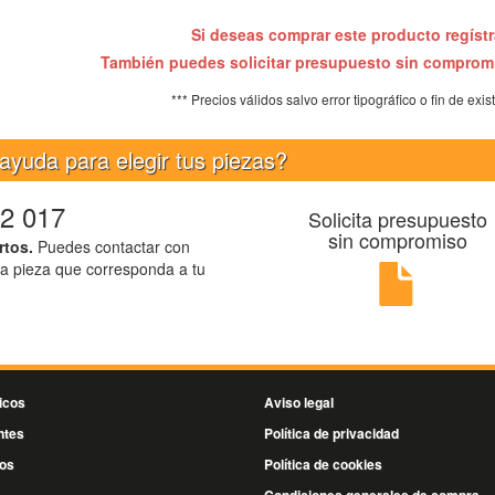
Si deseas comprar este producto regíst
También puedes solicitar presupuesto sin compro
*** Precios válidos salvo error tipográfico o fin de exis
ayuda para elegir tus piezas?
2 017
Solicita presupuesto
sin compromiso
rtos.
Puedes contactar con
la pieza que corresponda a tu
icos
Aviso legal
ntes
Política de privacidad
os
Política de cookies
s
Condiciones generales de compra