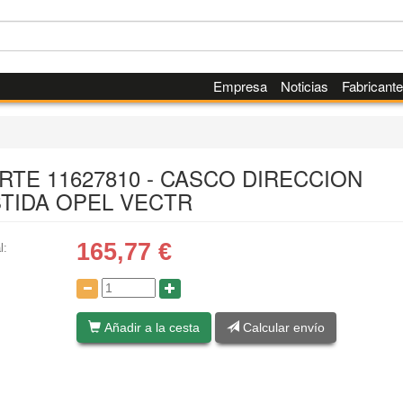
Empresa
Noticias
Fabricant
ARTE 11627810 - CASCO DIRECCION
STIDA OPEL VECTR
165,77
€
l:
:
Añadir a la cesta
Calcular envío