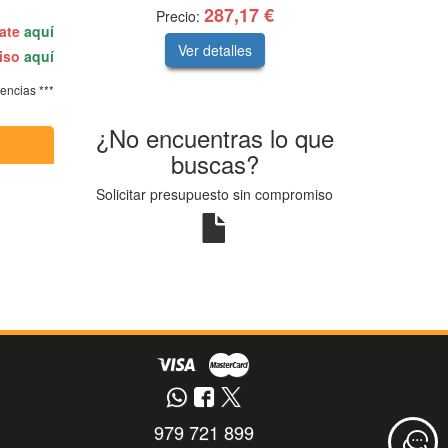
287,17 €
Precio:
rate
aquí
Ver detalles
miso
aquí
tencias ***
¿No encuentras lo que
buscas?
Solicitar presupuesto sin compromiso
979 721 899