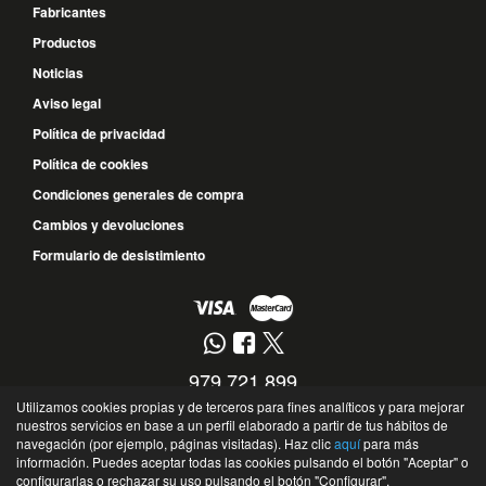
Fabricantes
Productos
Noticias
Aviso legal
Política de privacidad
Política de cookies
Condiciones generales de compra
Cambios y devoluciones
Formulario de desistimiento
979 721 899
Utilizamos cookies propias y de terceros para fines analíticos y para mejorar
677 572 017
nuestros servicios en base a un perfil elaborado a partir de tus hábitos de
navegación (por ejemplo, páginas visitadas). Haz clic
aquí
para más
Calle Guipúzcoa, 10 - 34004 - Palencia - Palencia - España
información. Puedes aceptar todas las cookies pulsando el botón "Aceptar" o
©
Soto Recambios
- 2026 -
Tienda online de recambios de Gira
configurarlas o rechazar su uso pulsando el botón "Configurar".