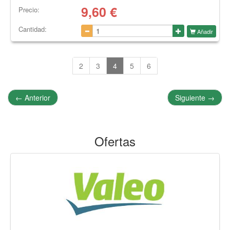
9,60
€
Precio:
Cantidad:
Añadir
2
3
4
5
6
←
Anterior
Siguiente
→
Ofertas