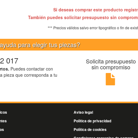
Si deseas comprar este producto regíst
También puedes solicitar presupuesto sin compro
*** Precios válidos salvo error tipográfico o fin de exis
ayuda para elegir tus piezas?
2 017
Solicita presupuesto
sin compromiso
rtos.
Puedes contactar con
la pieza que corresponda a tu
icos
Aviso legal
ntes
Política de privacidad
os
Política de cookies
s
Condiciones generales de compra