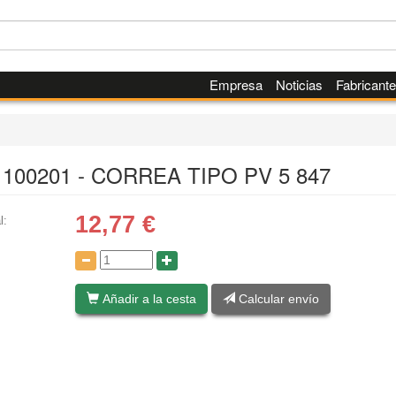
Empresa
Noticias
Fabricant
100201 - CORREA TIPO PV 5 847
12,77
€
l:
:
Añadir a la cesta
Calcular envío