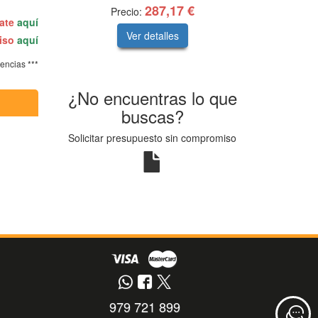
287,17 €
Precio:
rate
aquí
Ver detalles
miso
aquí
tencias ***
¿No encuentras lo que
buscas?
Solicitar presupuesto sin compromiso
979 721 899