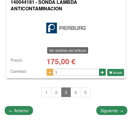
140044181 - SONDA LAMBDA
ANTICONTAMINACION
Ver detalles del artículo
175,00
€
Precio:
Cantidad:
Añadir
1
2
3
4
5
←
Anterior
Siguiente
→