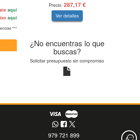
287,17 €
Precio:
rate
aquí
Ver detalles
miso
aquí
tencias ***
¿No encuentras lo que
buscas?
Solicitar presupuesto sin compromiso
979 721 899