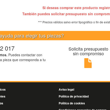
Si deseas comprar este producto regíst
También puedes solicitar presupuesto sin compro
*** Precios válidos salvo error tipográfico o fin de exis
ayuda para elegir tus piezas?
2 017
Solicita presupuesto
sin compromiso
rtos.
Puedes contactar con
la pieza que corresponda a tu
icos
Aviso legal
ntes
Política de privacidad
os
Política de cookies
s
Condiciones generales de compra