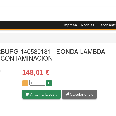
Empresa
Noticias
Fabricant
RBURG 140589181 - SONDA LAMBDA
ICONTAMINACION
148,01
€
l:
:
Añadir a la cesta
Calcular envío