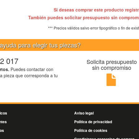
Si deseas comprar este producto regíst
También puedes solicitar presupuesto sin compro
*** Precios válidos salvo error tipográfico o fin de exis
ayuda para elegir tus piezas?
2 017
Solicita presupuesto
sin compromiso
rtos.
Puedes contactar con
la pieza que corresponda a tu
icos
Aviso legal
ntes
Política de privacidad
os
Política de cookies
s
Condiciones generales de compra