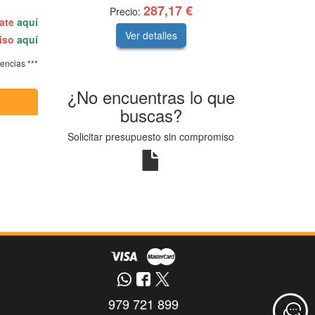
287,17 €
Precio:
rate
aquí
Ver detalles
miso
aquí
tencias ***
¿No encuentras lo que
buscas?
Solicitar presupuesto sin compromiso
979 721 899