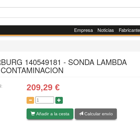
Empresa
Noticias
Fabricant
RBURG 140549181 - SONDA LAMBDA
ICONTAMINACION
209,29
€
l:
:
Añadir a la cesta
Calcular envío