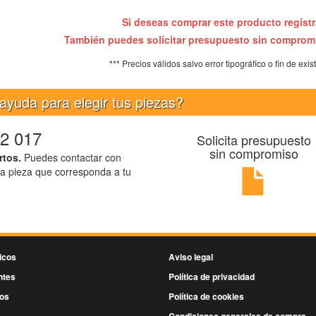
Si deseas comprar este producto regíst
También puedes solicitar presupuesto sin compro
*** Precios válidos salvo error tipográfico o fin de exis
ayuda para elegir tus piezas?
2 017
Solicita presupuesto
sin compromiso
rtos.
Puedes contactar con
la pieza que corresponda a tu
icos
Aviso legal
ntes
Política de privacidad
os
Política de cookies
s
Condiciones generales de compra