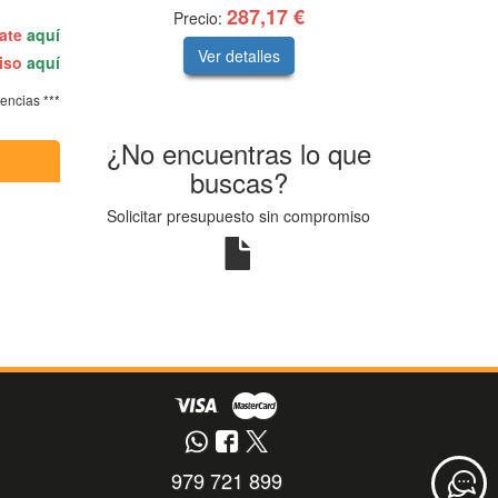
287,17 €
Precio:
rate
aquí
Ver detalles
miso
aquí
tencias ***
¿No encuentras lo que
buscas?
Solicitar presupuesto sin compromiso
979 721 899