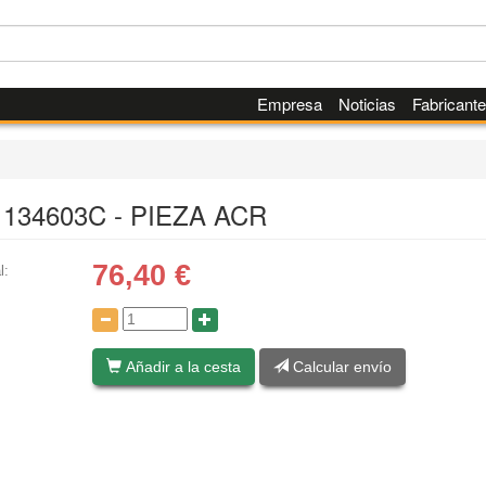
Empresa
Noticias
Fabricant
134603C - PIEZA ACR
76,40
€
l:
:
Añadir a la cesta
Calcular envío