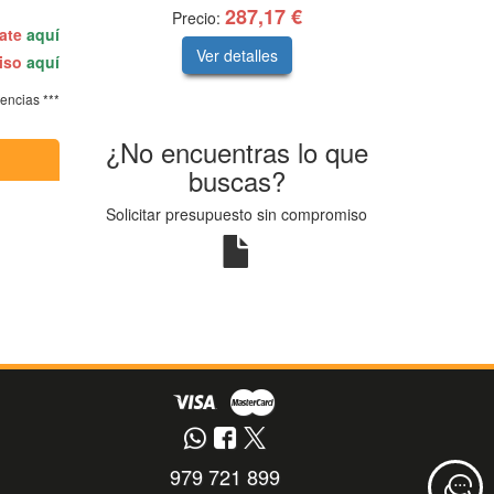
287,17 €
Precio:
rate
aquí
Ver detalles
miso
aquí
tencias ***
¿No encuentras lo que
buscas?
Solicitar presupuesto sin compromiso
979 721 899