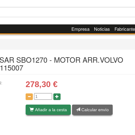
Empresa
Noticias
Fabricant
SAR SBO1270 - MOTOR ARR.VOLVO
115007
278,30
€
l:
:
Añadir a la cesta
Calcular envío