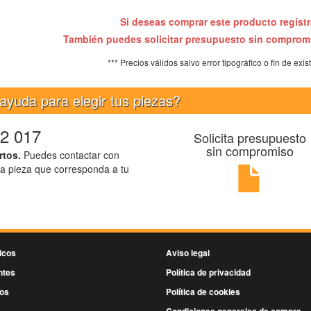
Si deseas comprar este producto regíst
También puedes solicitar presupuesto sin compro
*** Precios válidos salvo error tipográfico o fin de exis
ayuda para elegir tus piezas?
2 017
Solicita presupuesto
sin compromiso
rtos.
Puedes contactar con
la pieza que corresponda a tu
icos
Aviso legal
ntes
Política de privacidad
os
Política de cookies
s
Condiciones generales de compra