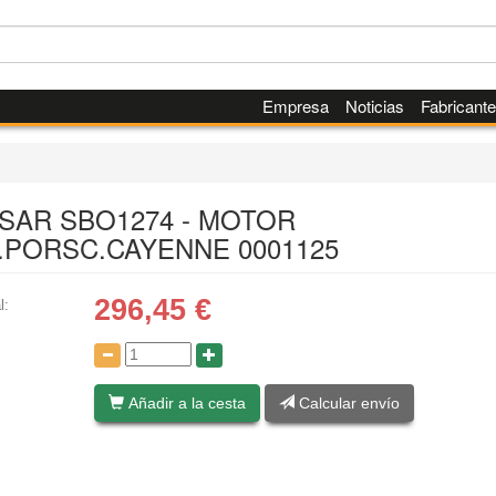
Empresa
Noticias
Fabricant
SAR SBO1274 - MOTOR
.PORSC.CAYENNE 0001125
296,45
€
l:
:
Añadir a la cesta
Calcular envío