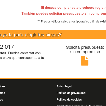
Si deseas comprar este producto regíst
También puedes solicitar presupuesto sin compro
*** Precios válidos salvo error tipográfico o fin de exis
ayuda para elegir tus piezas?
2 017
Solicita presupuesto
sin compromiso
rtos.
Puedes contactar con
la pieza que corresponda a tu
icos
Aviso legal
ntes
Política de privacidad
os
Política de cookies
s
Condiciones generales de compra