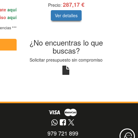
287,17 €
Precio:
rate
aquí
Ver detalles
miso
aquí
tencias ***
¿No encuentras lo que
buscas?
Solicitar presupuesto sin compromiso
979 721 899