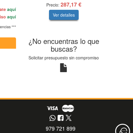
287,17 €
Precio:
rate
aquí
Ver detalles
miso
aquí
tencias ***
¿No encuentras lo que
buscas?
Solicitar presupuesto sin compromiso
979 721 899