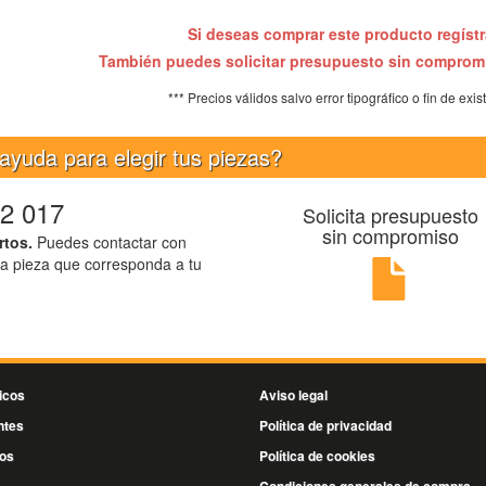
Si deseas comprar este producto regíst
También puedes solicitar presupuesto sin compro
*** Precios válidos salvo error tipográfico o fin de exis
ayuda para elegir tus piezas?
2 017
Solicita presupuesto
sin compromiso
rtos.
Puedes contactar con
la pieza que corresponda a tu
icos
Aviso legal
ntes
Política de privacidad
os
Política de cookies
s
Condiciones generales de compra