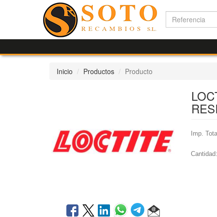
Inicio
Productos
Producto
LOC
RES
Imp. Tota
Cantidad