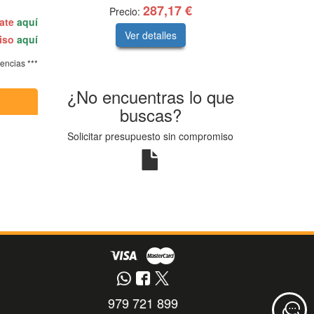
287,17 €
Precio:
rate
aquí
Ver detalles
miso
aquí
tencias ***
¿No encuentras lo que
buscas?
Solicitar presupuesto sin compromiso
979 721 899