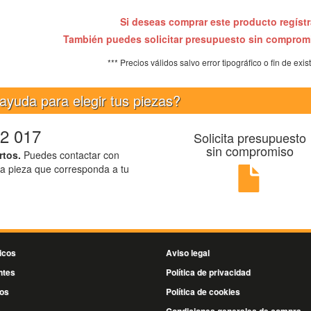
Si deseas comprar este producto regíst
También puedes solicitar presupuesto sin compro
*** Precios válidos salvo error tipográfico o fin de exis
ayuda para elegir tus piezas?
2 017
Solicita presupuesto
sin compromiso
rtos.
Puedes contactar con
la pieza que corresponda a tu
icos
Aviso legal
ntes
Política de privacidad
os
Política de cookies
s
Condiciones generales de compra