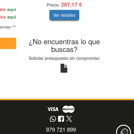
287,17 €
Precio:
rate
aquí
Ver detalles
miso
aquí
tencias ***
¿No encuentras lo que
buscas?
Solicitar presupuesto sin compromiso
979 721 899