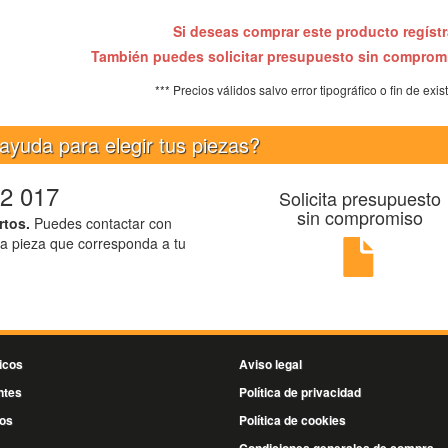
Si deseas comprar este producto regíst
También puedes solicitar presupuesto sin compro
*** Precios válidos salvo error tipográfico o fin de exis
ayuda para elegir tus piezas?
2 017
Solicita presupuesto
sin compromiso
rtos.
Puedes contactar con
la pieza que corresponda a tu
icos
Aviso legal
ntes
Política de privacidad
os
Política de cookies
s
Condiciones generales de compra