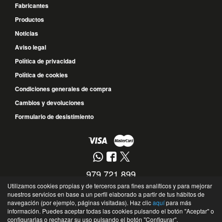
Fabricantes
Productos
Noticias
Aviso legal
Política de privacidad
Política de cookies
Condiciones generales de compra
Cambios y devoluciones
Formulario de desistimiento
979 721 899
Utilizamos cookies propias y de terceros para fines analíticos y para mejorar
677 572 017
nuestros servicios en base a un perfil elaborado a partir de tus hábitos de
navegación (por ejemplo, páginas visitadas). Haz clic
aquí
para más
Calle Guipúzcoa, 10 - 34004 - Palencia - Palencia - España
información. Puedes aceptar todas las cookies pulsando el botón "Aceptar" o
©
Soto Recambios
- 2026 -
Tienda online de recambios de Gira
configurarlas o rechazar su uso pulsando el botón "Configurar".