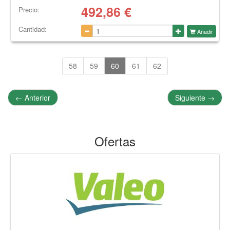
492,86
€
Precio:
Cantidad:
Añadir
58
59
60
61
62
←
Anterior
Siguiente
→
Ofertas