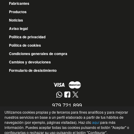
Fabricantes
Productos
Noticias
Aviso legal
Política de privacidad
Política de cookies
Condiciones generales de compra
Cambios y devoluciones
Formulario de desistimiento
979 721 899
Utilizamos cookies propias y de terceros para fines analíticos y para mejorar
677 572 017
nuestros servicios en base a un perfil elaborado a partir de tus hábitos de
navegación (por ejemplo, páginas visitadas). Haz clic
aquí
para más
Calle Guipúzcoa, 10 - 34004 - Palencia - Palencia - España
información. Puedes aceptar todas las cookies pulsando el botón "Aceptar" o
©
Soto Recambios
- 2026 -
Tienda online de recambios de Gira
configurarlas o rechazar su uso pulsando el botón "Configurar".