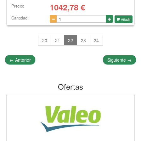
1042,78
€
Precio:
Cantidad:
Añadir
20
21
22
23
24
←
Anterior
Siguiente
→
Ofertas