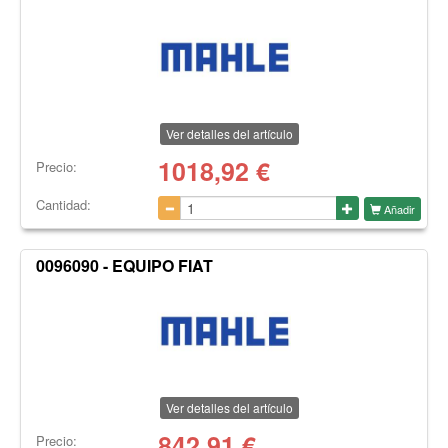
Ver detalles del artículo
1018,92
€
Precio:
Cantidad:
Añadir
0096090 - EQUIPO FIAT
Ver detalles del artículo
842,91
€
Precio: