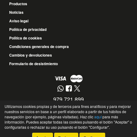
Productos
Noticias
Aviso legal
Política de privacidad
Política de cookies
Condiciones generales de compra
Cambios y devoluciones
Formulario de desistimiento
979 721 899
Utilizamos cookies propias y de terceros para fines analíticos y para mejorar
677 572 017
nuestros servicios en base a un perfil elaborado a partir de tus hábitos de
navegación (por ejemplo, páginas visitadas). Haz clic
aquí
para más
Calle Guipúzcoa, 10 - 34004 - Palencia - Palencia - España
información. Puedes aceptar todas las cookies pulsando el botón "Aceptar" o
©
Soto Recambios
- 2026 -
Tienda online de recambios de Gira
configurarlas o rechazar su uso pulsando el botón "Configurar".