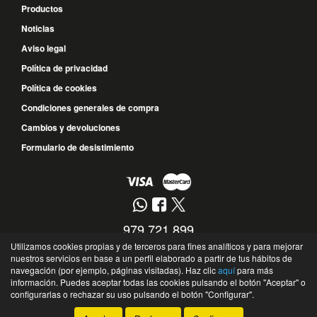
Productos
Noticias
Aviso legal
Política de privacidad
Política de cookies
Condiciones generales de compra
Cambios y devoluciones
Formulario de desistimiento
979 721 899
Utilizamos cookies propias y de terceros para fines analíticos y para mejorar
677 572 017
nuestros servicios en base a un perfil elaborado a partir de tus hábitos de
navegación (por ejemplo, páginas visitadas). Haz clic
aquí
para más
Calle Guipúzcoa, 10 - 34004 - Palencia - Palencia - España
información. Puedes aceptar todas las cookies pulsando el botón "Aceptar" o
©
Soto Recambios
- 2026 -
Tienda online de recambios de Gira
configurarlas o rechazar su uso pulsando el botón "Configurar".