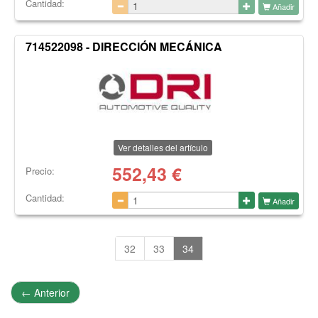
Cantidad:
Añadir
714522098 - DIRECCIÓN MECÁNICA
Ver detalles del artículo
552,43
€
Precio:
Cantidad:
Añadir
32
33
34
←
Anterior