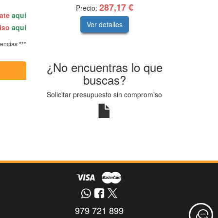
287,17 €
Precio:
rate
aquí
Ver detalles
miso
aquí
tencias ***
¿No encuentras lo que
buscas?
Solicitar presupuesto sin compromiso
979 721 899