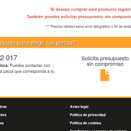
Si deseas comprar este producto regíst
También puedes solicitar presupuesto sin compro
*** Precios válidos salvo error tipográfico o fin de exis
ayuda para elegir tus piezas?
2 017
Solicita presupuesto
sin compromiso
rtos.
Puedes contactar con
la pieza que corresponda a tu
icos
Aviso legal
ntes
Política de privacidad
os
Política de cookies
s
Condiciones generales de compra