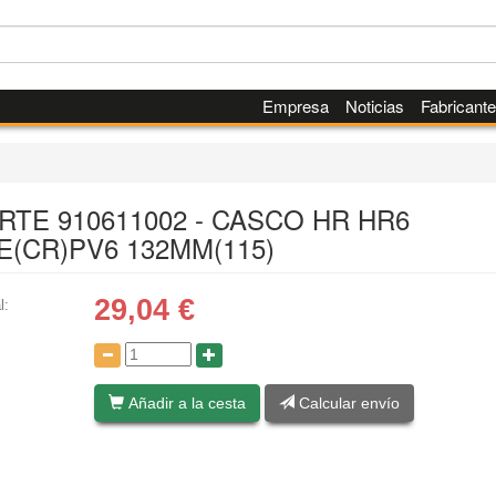
Empresa
Noticias
Fabricant
RTE 910611002 - CASCO HR HR6
E(CR)PV6 132MM(115)
29,04
€
l:
:
Añadir a la cesta
Calcular envío