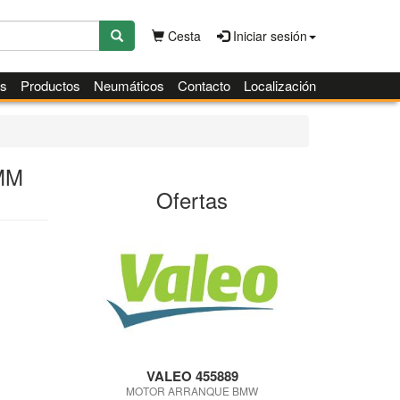
Cesta
Iniciar sesión
es
Productos
Neumáticos
Contacto
Localización
MM
Ofertas
VALEO 455889
MOTOR ARRANQUE BMW