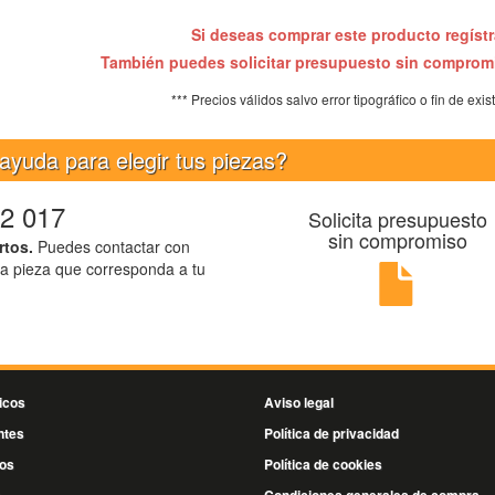
Si deseas comprar este producto regíst
También puedes solicitar presupuesto sin compro
*** Precios válidos salvo error tipográfico o fin de exis
ayuda para elegir tus piezas?
2 017
Solicita presupuesto
sin compromiso
rtos.
Puedes contactar con
la pieza que corresponda a tu
icos
Aviso legal
ntes
Política de privacidad
os
Política de cookies
s
Condiciones generales de compra