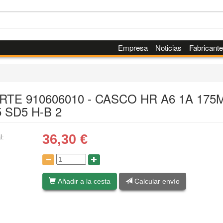
Empresa
Noticias
Fabricant
RTE 910606010 - CASCO HR A6 1A 175
 SD5 H-B 2
36,30
€
l:
:
Añadir a la cesta
Calcular envío