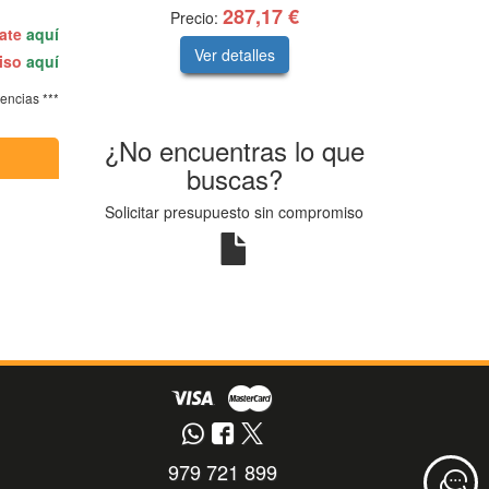
287,17 €
Precio:
rate
aquí
Ver detalles
miso
aquí
tencias ***
¿No encuentras lo que
buscas?
Solicitar presupuesto sin compromiso
979 721 899