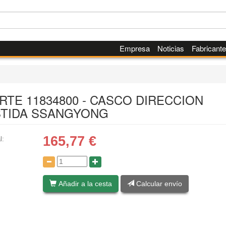
Empresa
Noticias
Fabricant
ARTE 11834800 - CASCO DIRECCION
STIDA SSANGYONG
165,77
€
l:
:
Añadir a la cesta
Calcular envío