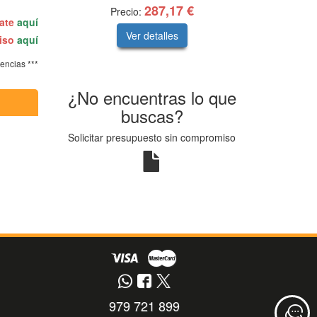
287,17 €
Precio:
rate
aquí
Ver detalles
miso
aquí
tencias ***
¿No encuentras lo que
buscas?
Solicitar presupuesto sin compromiso
979 721 899