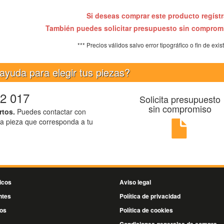
Si deseas comprar este producto regíst
También puedes solicitar presupuesto sin compro
*** Precios válidos salvo error tipográfico o fin de exis
ayuda para elegir tus piezas?
2 017
Solicita presupuesto
sin compromiso
rtos.
Puedes contactar con
la pieza que corresponda a tu
icos
Aviso legal
ntes
Política de privacidad
os
Política de cookies
s
Condiciones generales de compra