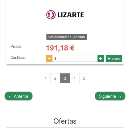
Ver detalles del artículo
191,18
€
Precio:
Cantidad:
Añadir
1
2
3
4
5
←
Anterior
Siguiente
→
Ofertas