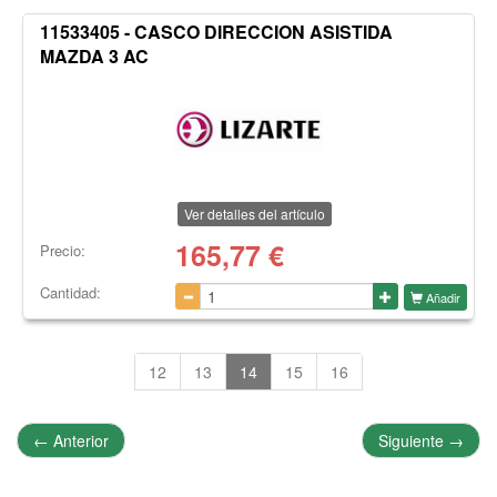
11533405 - CASCO DIRECCION ASISTIDA
MAZDA 3 AC
Ver detalles del artículo
165,77
€
Precio:
Cantidad:
Añadir
12
13
14
15
16
←
Anterior
Siguiente
→