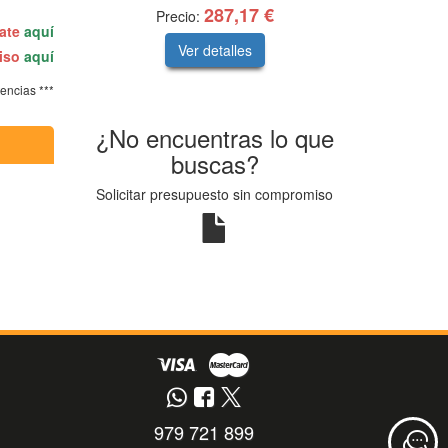
287,17 €
Precio:
rate
aquí
Ver detalles
miso
aquí
tencias ***
¿No encuentras lo que
buscas?
Solicitar presupuesto sin compromiso
979 721 899