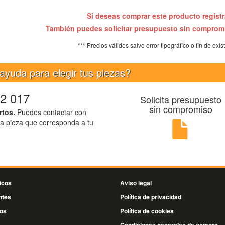
Si deseas comprar este producto regíst
También puedes solicitar presupuesto sin compro
*** Precios válidos salvo error tipográfico o fin de exis
ayuda para elegir tus piezas?
2 017
Solicita presupuesto
sin compromiso
rtos.
Puedes contactar con
la pieza que corresponda a tu
icos
Aviso legal
ntes
Política de privacidad
os
Política de cookies
s
Condiciones generales de compra