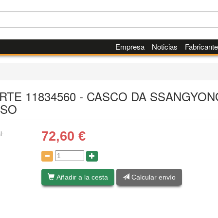
Empresa
Noticias
Fabricant
ARTE 11834560 - CASCO DA SSANGYON
SO
72,60
€
l:
:
Añadir a la cesta
Calcular envío